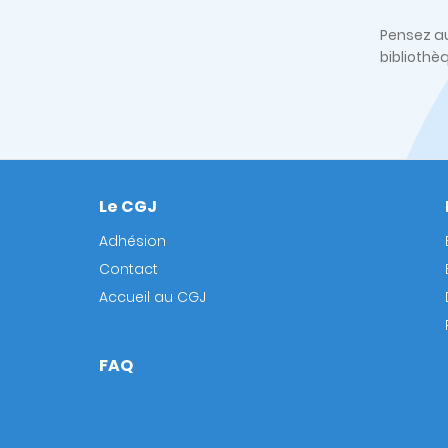
Pensez au
bibliothè
Le CGJ
Footer
Adhésion
Contact
Accueil au CGJ
FAQ