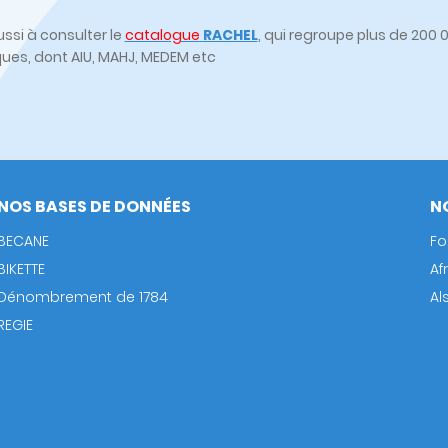
ssi à consulter le
catalogue
RACHEL
, qui regroupe plus de 20
ques, dont AIU, MAHJ, MEDEM etc
NOS BASES DE DONNÉES
N
BECANE
Fo
BIKETTE
Af
Dénombrement de 1784
Al
REGIE