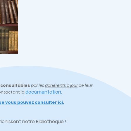
t
consultables
par les
adhérents à jour
de leur
documentation
ontactant la
.
e vous pouvez consulter ici.
chissent notre Bibliothèque !