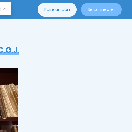
R
Faire un don
Se connecter
C.G.J.