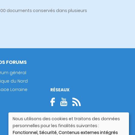
0 000 documents conservés dans plusieurs
OS FORUMS
rum général
rique du Nord
sace Lorraine
RÉSEAUX
Nous utilisons des cookies et traitons des données
Utilisation
personnelles pour les finalités suivantes :
des
Fonctionnel, Sécurité, Contenus externes intégrés