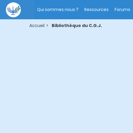
Aller
Main
au
navigation
Qui sommes nous ?
Ressources
Forums
contenu
principal
Accueil
Bibliothèque du C.G.J.