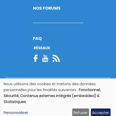
NOS FORUMS
FAQ
RÉSEAUX
Nous utilisons des cookies et traitons des données
© Copyright 2026
Utilisation
personnelles pour les finalités suivantes :
Fonctionnel,
Footer
des
Mentions légales
bottom
Sécurité, Contenus externes intégrés (embedded) &
données
Statistiques
.
personnelles
Guide utilisateur
et
Personnaliser
Refuser
Accepter