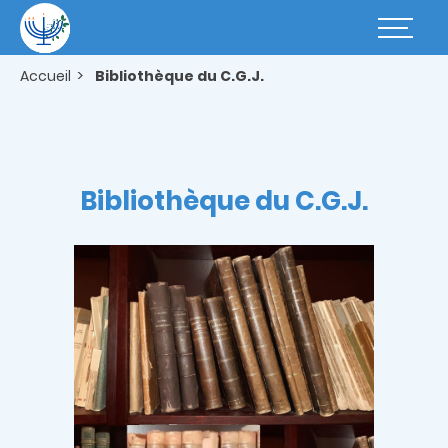
Aller
au
Basculer
contenu
la
principal
navigatio
Accueil
Bibliothèque du C.G.J.
Bibliothèque du C.G.J.