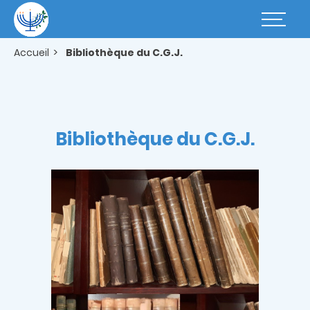
Aller
au
Basculer
contenu
la
principal
navigatio
Accueil
Bibliothèque du C.G.J.
Bibliothèque du C.G.J.