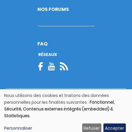
NOS FORUMS
FAQ
RÉSEAUX
Nous utilisons des cookies et traitons des données
© Copyright 2026
Utilisation
personnelles pour les finalités suivantes :
Fonctionnel,
Footer
des
Mentions légales
bottom
Sécurité, Contenus externes intégrés (embedded) &
données
Statistiques
.
personnelles
Guide utilisateur
et
Personnaliser
Refuser
Accepter