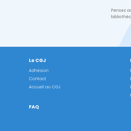
Pensez au
bibliothè
Le CGJ
Footer
Adhésion
Contact
Accueil au CGJ
FAQ