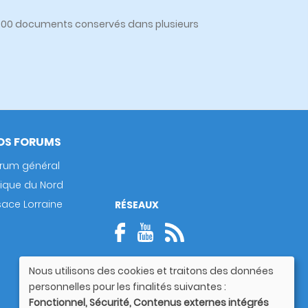
0 000 documents conservés dans plusieurs
OS FORUMS
rum général
rique du Nord
sace Lorraine
RÉSEAUX
Nous utilisons des cookies et traitons des données
Utilisation
personnelles pour les finalités suivantes :
des
Fonctionnel, Sécurité, Contenus externes intégrés