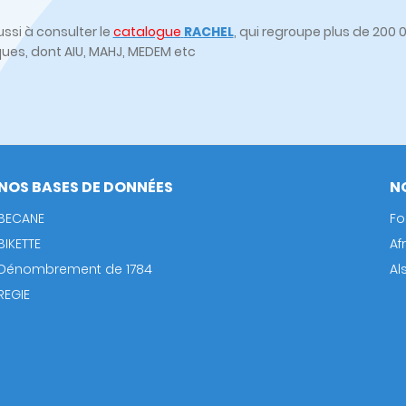
ssi à consulter le
catalogue
RACHEL
, qui regroupe plus de 20
ques, dont AIU, MAHJ, MEDEM etc
NOS BASES DE DONNÉES
N
BECANE
Fo
BIKETTE
Af
Dénombrement de 1784
Al
REGIE