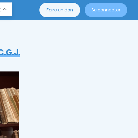
R
Faire un don
Se connecter
C.G.J.