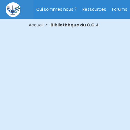
Aller
Main
au
navigation
Qui sommes nous ?
Ressources
Forums
contenu
principal
Accueil
Bibliothèque du C.G.J.