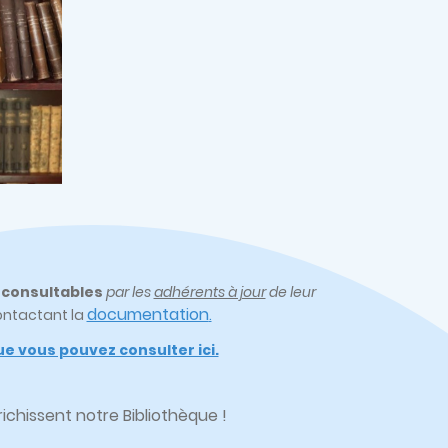
t
consultables
par les
adhérents à jour
de leur
documentation
ontactant la
.
e vous pouvez consulter ici.
chissent notre Bibliothèque !