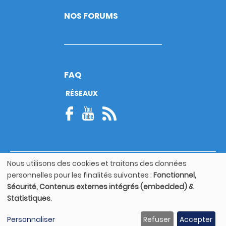
NOS FORUMS
FAQ
RÉSEAUX
Nous utilisons des cookies et traitons des données
© Copyright 2026
Utilisation
personnelles pour les finalités suivantes :
Fonctionnel,
Footer
des
Mentions légales
bottom
Sécurité, Contenus externes intégrés (embedded) &
données
Statistiques
.
personnelles
Guide utilisateur
et
Personnaliser
Refuser
Accepter