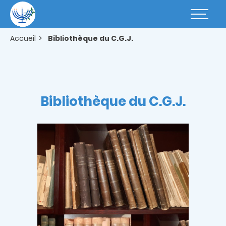
Aller
au
Basculer
contenu
la
principal
navigatio
Accueil
Bibliothèque du C.G.J.
Bibliothèque du C.G.J.