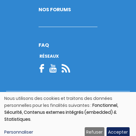
NOS FORUMS
FAQ
RÉSEAUX
Nous utilisons des cookies et traitons des données
© Copyright 2026
Utilisation
personnelles pour les finalités suivantes :
Fonctionnel,
Footer
des
Mentions légales
bottom
Sécurité, Contenus externes intégrés (embedded) &
données
Statistiques
.
personnelles
Guide utilisateur
et
Personnaliser
Refuser
Accepter