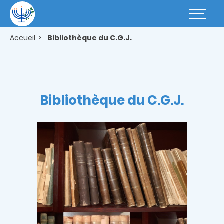
Aller
au
Basculer
contenu
la
principal
navigatio
Accueil
Bibliothèque du C.G.J.
Bibliothèque du C.G.J.