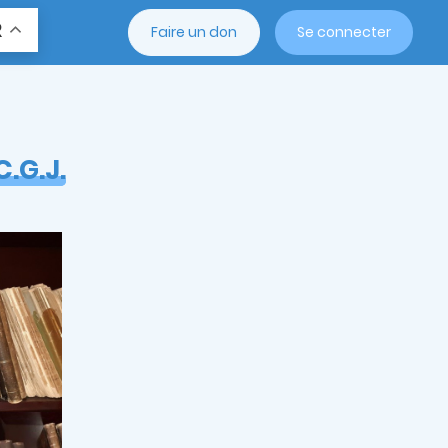
R
Faire un don
Se connecter
C.G.J.