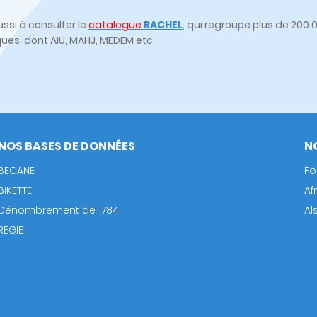
ssi à consulter le
catalogue
RACHEL
, qui regroupe plus de 20
ques, dont AIU, MAHJ, MEDEM etc
NOS BASES DE DONNÉES
N
BECANE
Fo
BIKETTE
Af
Dénombrement de 1784
Al
REGIE