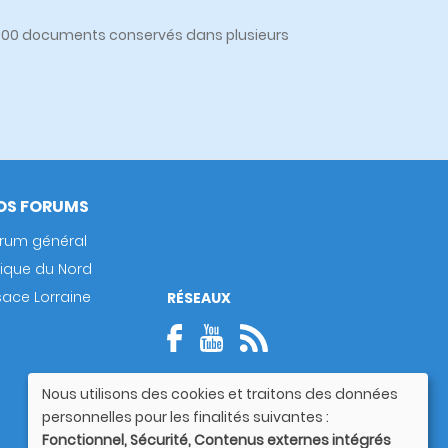
0 000 documents conservés dans plusieurs
OS FORUMS
rum général
rique du Nord
sace Lorraine
RÉSEAUX
Nous utilisons des cookies et traitons des données
Utilisation
personnelles pour les finalités suivantes :
des
Fonctionnel, Sécurité, Contenus externes intégrés