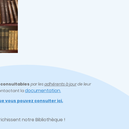
t
consultables
par les
adhérents à jour
de leur
documentation
ontactant la
.
e vous pouvez consulter ici.
chissent notre Bibliothèque !