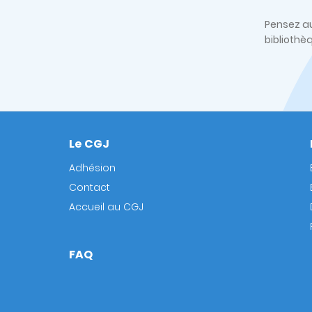
Pensez au
bibliothè
Le CGJ
Footer
Adhésion
Contact
Accueil au CGJ
FAQ