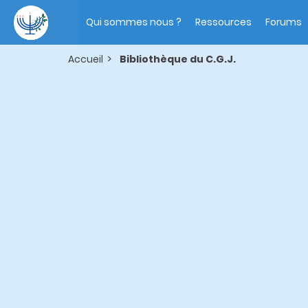
Aller
Main
au
navigation
Qui sommes nous ?
Ressources
Forums
contenu
principal
Accueil
Bibliothèque du C.G.J.