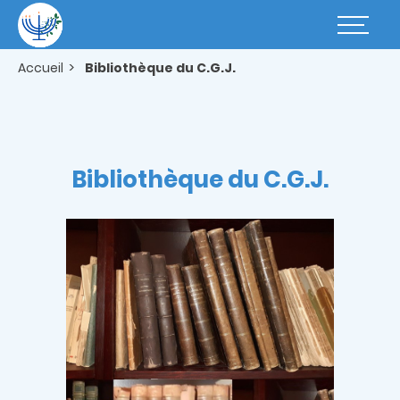
Aller
au
Basculer
contenu
la
principal
navigatio
Accueil
Bibliothèque du C.G.J.
Bibliothèque du C.G.J.