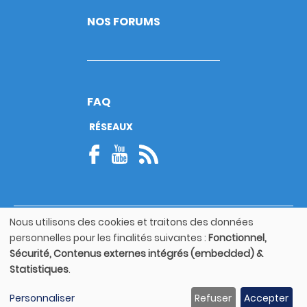
NOS FORUMS
FAQ
RÉSEAUX
Nous utilisons des cookies et traitons des données
© Copyright 2026
Utilisation
personnelles pour les finalités suivantes :
Fonctionnel,
Footer
des
Mentions légales
bottom
Sécurité, Contenus externes intégrés (embedded) &
données
Statistiques
.
personnelles
Guide utilisateur
et
Personnaliser
Refuser
Accepter