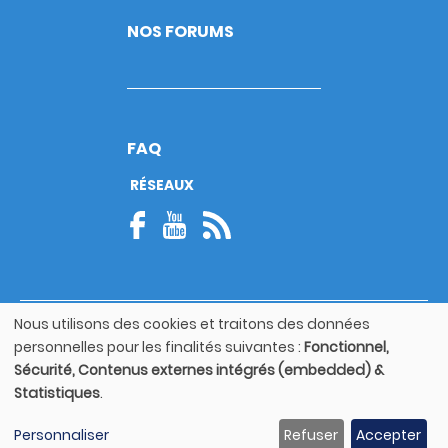
NOS FORUMS
FAQ
RÉSEAUX
Nous utilisons des cookies et traitons des données
© Copyright 2026
Utilisation
personnelles pour les finalités suivantes :
Fonctionnel,
Footer
des
Mentions légales
bottom
Sécurité, Contenus externes intégrés (embedded) &
données
Statistiques
.
personnelles
Guide utilisateur
et
Personnaliser
Refuser
Accepter