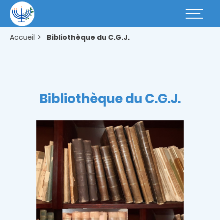
Aller
au
Basculer
contenu
la
principal
navigatio
Accueil
Bibliothèque du C.G.J.
Bibliothèque du C.G.J.