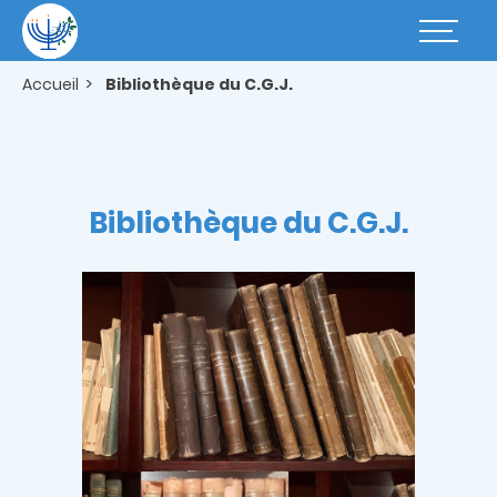
Aller
au
Basculer
contenu
la
principal
navigatio
Accueil
Bibliothèque du C.G.J.
Bibliothèque du C.G.J.