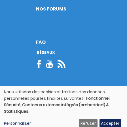
NOS FORUMS
FAQ
RÉSEAUX
Nous utilisons des cookies et traitons des données
© Copyright 2026
Utilisation
personnelles pour les finalités suivantes :
Fonctionnel,
Footer
des
Mentions légales
bottom
Sécurité, Contenus externes intégrés (embedded) &
données
Statistiques
.
personnelles
Guide utilisateur
et
Personnaliser
Refuser
Accepter