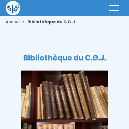
Aller
au
Basculer
contenu
la
principal
navigatio
Accueil
Bibliothèque du C.G.J.
Bibliothèque du C.G.J.