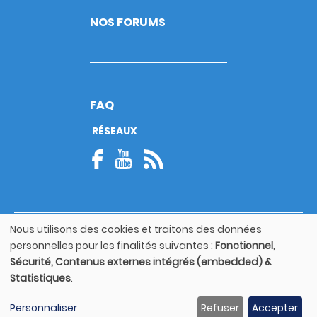
NOS FORUMS
FAQ
RÉSEAUX
Nous utilisons des cookies et traitons des données
© Copyright 2026
Utilisation
personnelles pour les finalités suivantes :
Fonctionnel,
Footer
des
Mentions légales
bottom
Sécurité, Contenus externes intégrés (embedded) &
données
Statistiques
.
personnelles
Guide utilisateur
et
Personnaliser
Refuser
Accepter