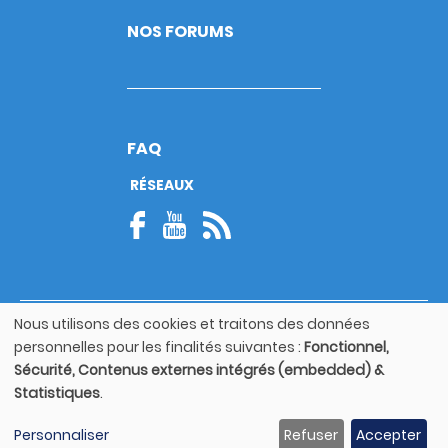
NOS FORUMS
FAQ
RÉSEAUX
Nous utilisons des cookies et traitons des données
© Copyright 2026
Utilisation
personnelles pour les finalités suivantes :
Fonctionnel,
Footer
des
Mentions légales
bottom
Sécurité, Contenus externes intégrés (embedded) &
données
Statistiques
.
personnelles
Guide utilisateur
et
Personnaliser
Refuser
Accepter