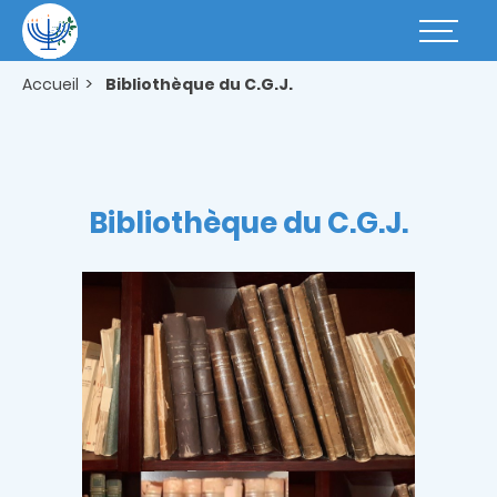
Aller
au
Basculer
contenu
la
principal
navigatio
Accueil
Bibliothèque du C.G.J.
Bibliothèque du C.G.J.