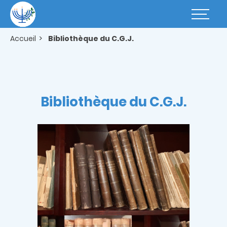
Aller
au
Basculer
contenu
la
principal
navigatio
Accueil
Bibliothèque du C.G.J.
Bibliothèque du C.G.J.