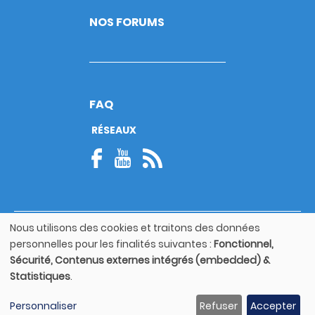
NOS FORUMS
FAQ
RÉSEAUX
Nous utilisons des cookies et traitons des données
© Copyright 2026
Utilisation
personnelles pour les finalités suivantes :
Fonctionnel,
Footer
des
Mentions légales
bottom
Sécurité, Contenus externes intégrés (embedded) &
données
Statistiques
.
personnelles
Guide utilisateur
et
Personnaliser
Refuser
Accepter