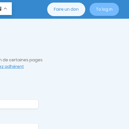
N
Faire un don
To log in
on de certaines pages
z adhérent