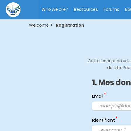
Skip
Main
to
navigation
Who we are?
Ressources
Forums
Bo
main
content
Welcome
Registration
Cette inscription vo
du site. Pou
1. Mes do
Email
Identifiant