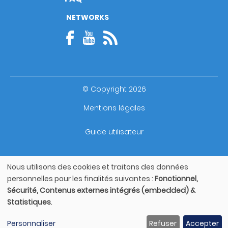
NETWORKS
© Copyright 2026
Footer
Mentions légales
bottom
Guide utilisateur
Nous utilisons des cookies et traitons des données
Utilisation
personnelles pour les finalités suivantes :
Fonctionnel,
des
Sécurité, Contenus externes intégrés (embedded) &
données
Statistiques
.
personnelles
et
Personnaliser
Refuser
Accepter