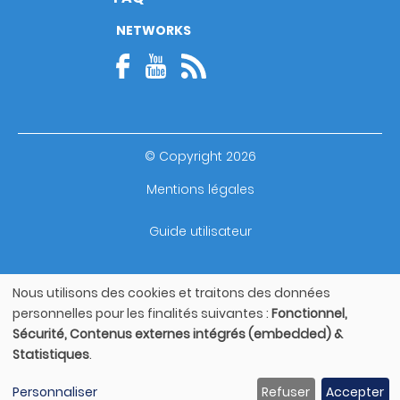
NETWORKS
© Copyright 2026
Footer
Mentions légales
bottom
Guide utilisateur
Nous utilisons des cookies et traitons des données
Utilisation
personnelles pour les finalités suivantes :
Fonctionnel,
des
Sécurité, Contenus externes intégrés (embedded) &
données
Statistiques
.
personnelles
et
Personnaliser
Refuser
Accepter