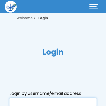
Skip
to
Basculer
main
la
content
navigatio
Welcome
Login
Login
Login by username/email address