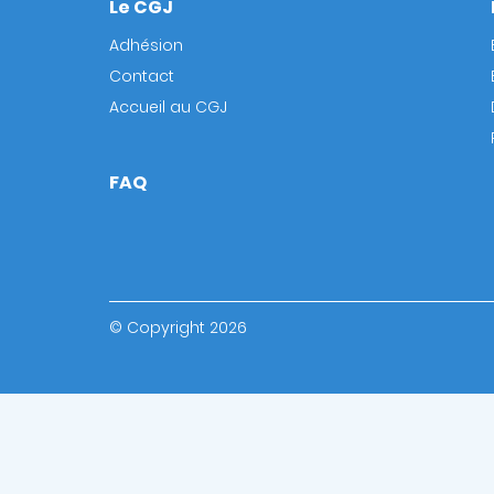
Le CGJ
Footer
Adhésion
Contact
Accueil au CGJ
FAQ
© Copyright 2026