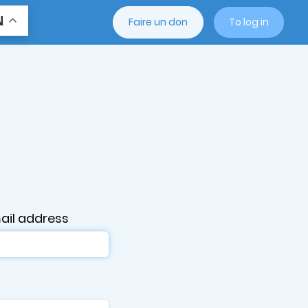
N
Faire un don
To log in
ail address