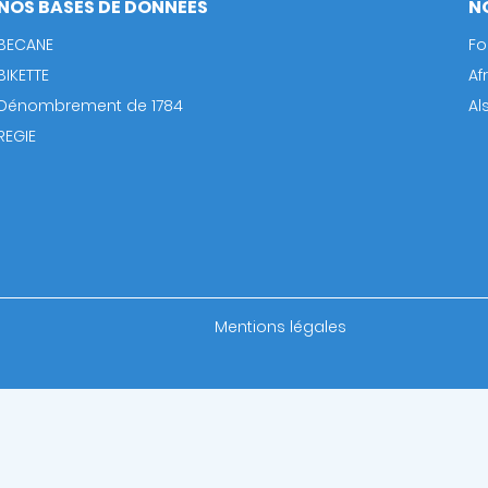
NOS BASES DE DONNÉES
N
BECANE
Fo
BIKETTE
Af
Dénombrement de 1784
Al
REGIE
Footer
Mentions légales
bottom