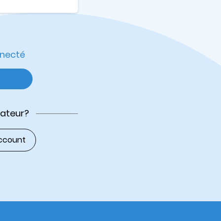
nnecté
sateur?
ccount