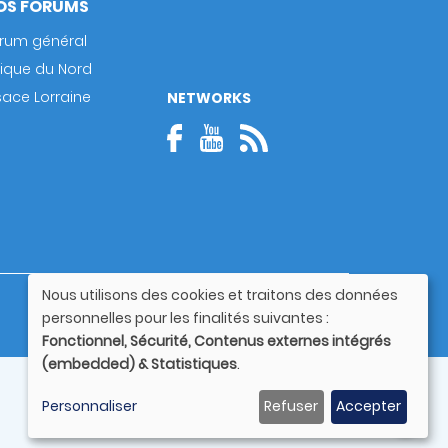
OS FORUMS
rum général
rique du Nord
sace Lorraine
NETWORKS
Nous utilisons des cookies et traitons des données
Guide utilisateur
Utilisation
personnelles pour les finalités suivantes :
des
Fonctionnel, Sécurité, Contenus externes intégrés
données
(embedded) & Statistiques
.
personnelles
et
Personnaliser
Refuser
Accepter
des
cookies