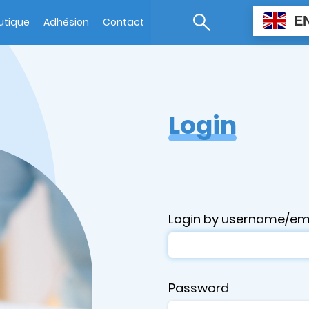
E
utique
Adhésion
Contact
Login
Login by username/em
Password