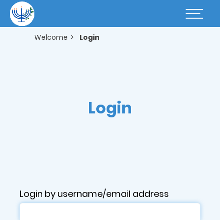
Skip
to
Basculer
main
la
content
navigatio
Welcome
Login
Login
Login by username/email address