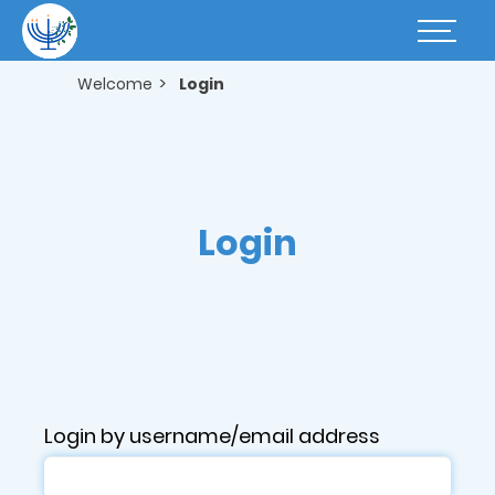
Skip
to
Basculer
main
la
content
navigatio
Welcome
Login
Login
Login by username/email address