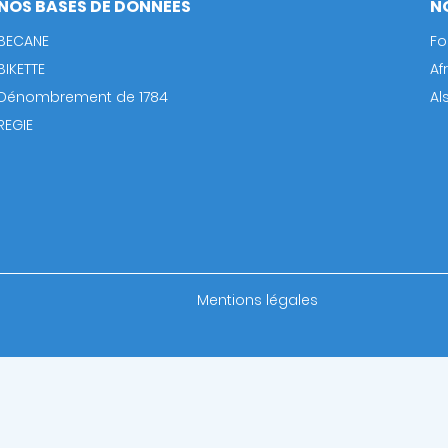
NOS BASES DE DONNÉES
N
BECANE
Fo
BIKETTE
Af
Dénombrement de 1784
Al
REGIE
Footer
Mentions légales
bottom