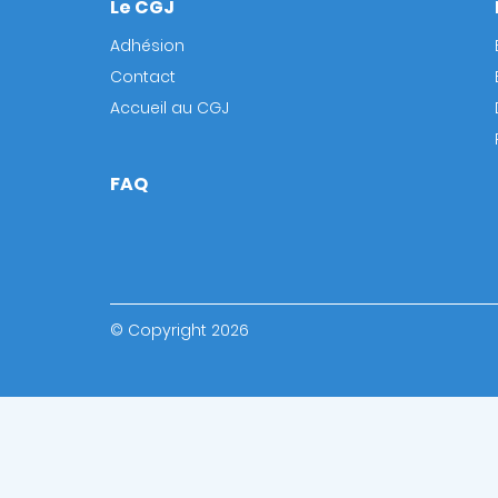
Le CGJ
Footer
Adhésion
Contact
Accueil au CGJ
FAQ
© Copyright 2026