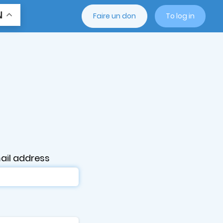
N
Faire un don
To log in
ail address