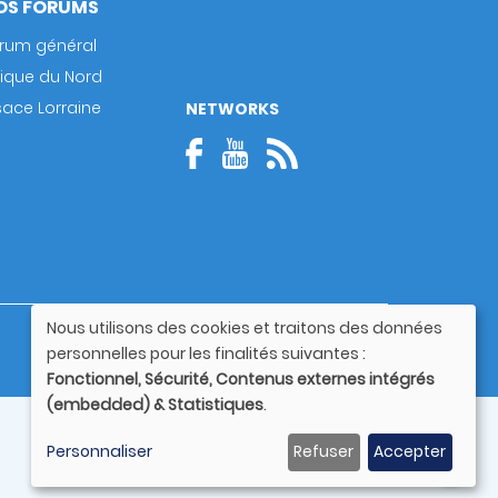
OS FORUMS
rum général
rique du Nord
sace Lorraine
NETWORKS
Nous utilisons des cookies et traitons des données
Guide utilisateur
Utilisation
personnelles pour les finalités suivantes :
des
Fonctionnel, Sécurité, Contenus externes intégrés
données
(embedded) & Statistiques
.
personnelles
et
Personnaliser
Refuser
Accepter
des
cookies