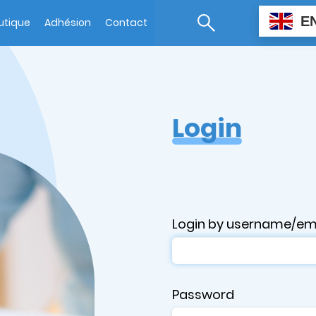
E
utique
Adhésion
Contact
Login
Login by username/em
Password