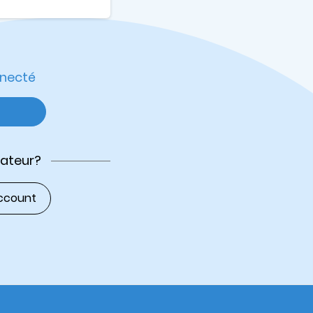
nnecté
sateur?
ccount