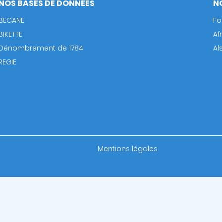
NOS BASES DE DONNÉES
N
BECANE
Fo
BIKETTE
Af
Dénombrement de 1784
Al
REGIE
Footer
Mentions légales
bottom