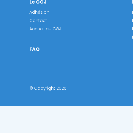
Le CGJ
Footer
Adhésion
Contact
Accueil au CGJ
FAQ
© Copyright 2026