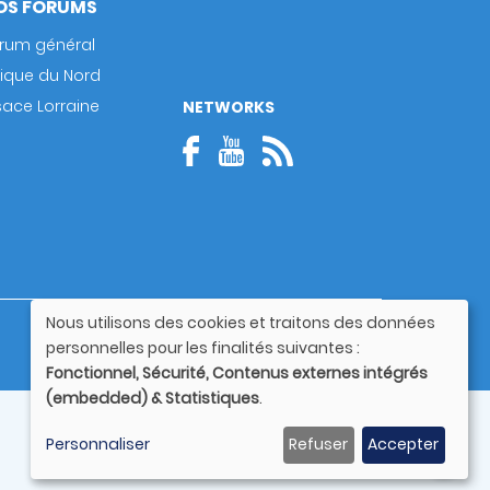
OS FORUMS
rum général
rique du Nord
sace Lorraine
NETWORKS
Nous utilisons des cookies et traitons des données
Guide utilisateur
Utilisation
personnelles pour les finalités suivantes :
des
Fonctionnel, Sécurité, Contenus externes intégrés
données
(embedded) & Statistiques
.
personnelles
et
Personnaliser
Refuser
Accepter
des
cookies