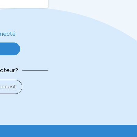
nnecté
sateur?
ccount