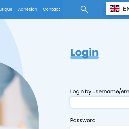
E
utique
Adhésion
Contact
Login
Login by username/em
Password