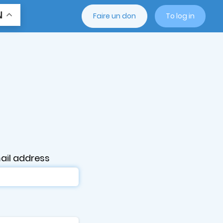
N
Faire un don
To log in
ail address