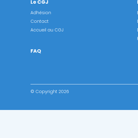
Le CGJ
Footer
Adhésion
Contact
Accueil au CGJ
FAQ
© Copyright 2026