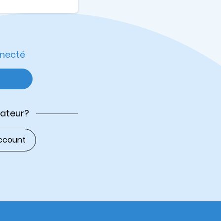
nnecté
sateur?
ccount