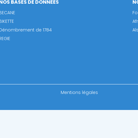
NOS BASES DE DONNÉES
N
BECANE
Fo
BIKETTE
Af
Dénombrement de 1784
Al
REGIE
Footer
Mentions légales
bottom