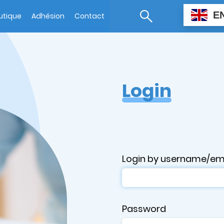
E
utique
Adhésion
Contact
Login
Login by username/em
Password