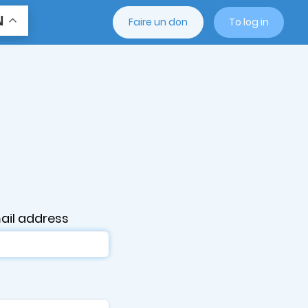
N
Faire un don
To log in
ail address