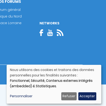
OS FORUMS
rum général
rique du Nord
sace Lorraine
NETWORKS
Nous utilisons des cookies et traitons des données
Guide utilisateur
Utilisation
personnelles pour les finalités suivantes :
des
Fonctionnel, Sécurité, Contenus externes intégrés
données
(embedded) & Statistiques
.
personnelles
et
Personnaliser
Refuser
Accepter
des
cookies