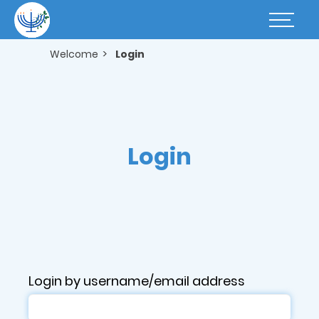
Skip
to
Basculer
main
la
content
navigatio
Welcome
Login
Login
Login by username/email address