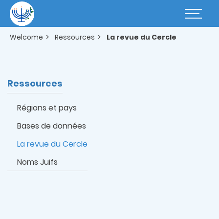
Skip
to
Basculer
main
la
content
navigatio
Welcome
Ressources
La revue du Cercle
Ressources
Régions et pays
Bases de données
La revue du Cercle
Noms Juifs