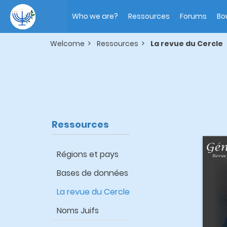
Skip
Main
to
navigation
Who we are?
Ressources
Forums
Bo
main
content
Welcome
Ressources
La revue du Cercle
Ressources
Régions et pays
Bases de données
La revue du Cercle
Noms Juifs