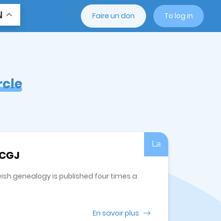
N
Faire un don
To log in
rcle
La
 CGJ
wish genealogy is published four times a
En savoir plus