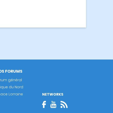
OS FORUMS
rum général
rique du Nord
sace Lorraine
NETWORKS