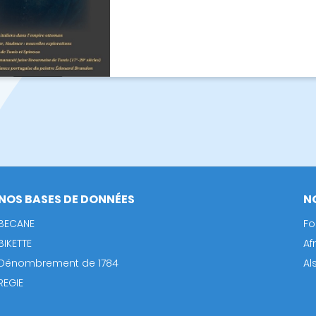
NOS BASES DE DONNÉES
N
BECANE
Fo
BIKETTE
Af
Dénombrement de 1784
Al
REGIE