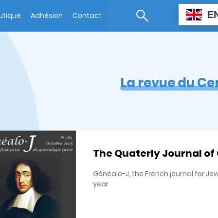
E
utique
Adhésion
Contact
La revue du Ce
The Quaterly Journal of
Généalo-J, the French journal for Je
year