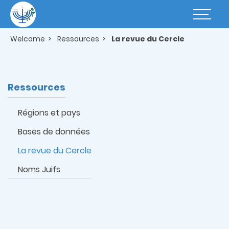
Skip
to
Basculer
main
la
content
navigatio
Welcome
Ressources
La revue du Cercle
Ressources
Régions et pays
Bases de données
La revue du Cercle
Noms Juifs