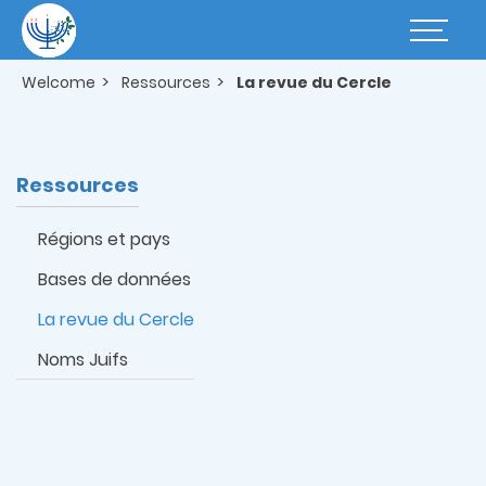
Skip
to
Basculer
main
la
content
navigatio
Welcome
Ressources
La revue du Cercle
Ressources
Régions et pays
Bases de données
La revue du Cercle
Noms Juifs