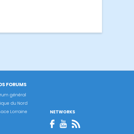
OS FORUMS
rum général
rique du Nord
sace Lorraine
NETWORKS