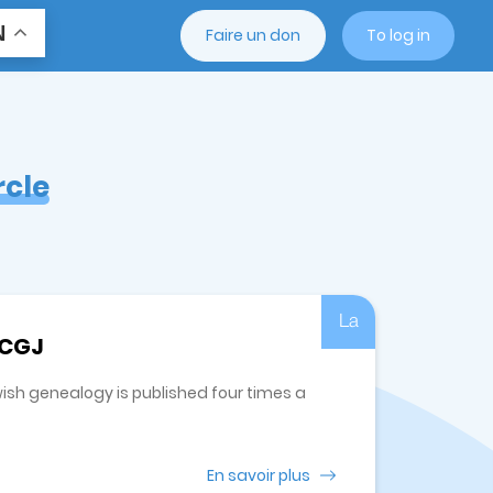
N
Faire un don
To log in
rcle
La
 CGJ
wish genealogy is published four times a
En savoir plus