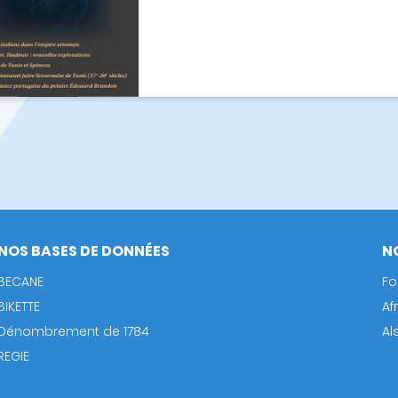
NOS BASES DE DONNÉES
N
BECANE
Fo
BIKETTE
Af
Dénombrement de 1784
Al
REGIE