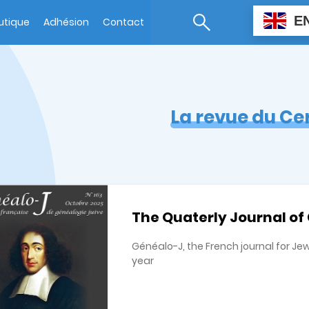
E
utique
Adhésion
Contact
La revue du Ce
The Quaterly Journal of
Généalo-J, the French journal for Je
year