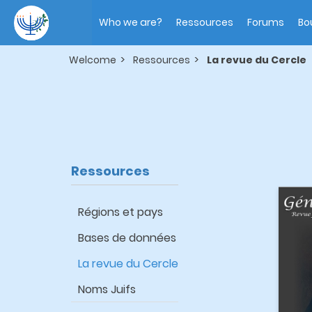
Skip
Main
to
navigation
Who we are?
Ressources
Forums
Bo
main
content
Welcome
Ressources
La revue du Cercle
Ressources
Régions et pays
Bases de données
La revue du Cercle
Noms Juifs