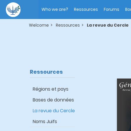
Skip
Main
to
navigation
Who we are?
Ressources
Forums
Bo
main
content
Welcome
Ressources
La revue du Cercle
Ressources
Régions et pays
Bases de données
La revue du Cercle
Noms Juifs