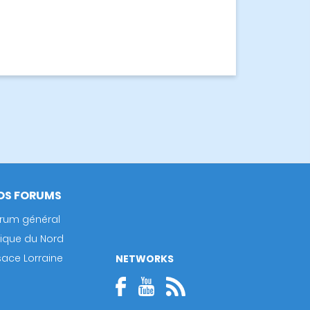
OS FORUMS
rum général
rique du Nord
sace Lorraine
NETWORKS