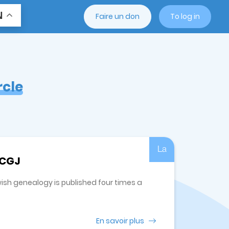
N
Faire un don
To log in
rcle
La
 CGJ
wish genealogy is published four times a
En savoir plus