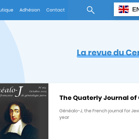
E
utique
Adhésion
Contact
La revue du Ce
The Quaterly Journal of
Généalo-J, the French journal for Je
year