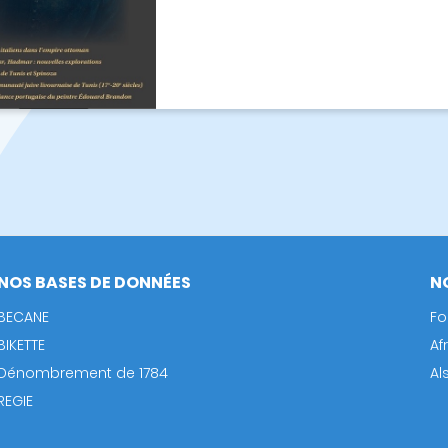
NOS BASES DE DONNÉES
N
BECANE
Fo
BIKETTE
Af
Dénombrement de 1784
Al
REGIE