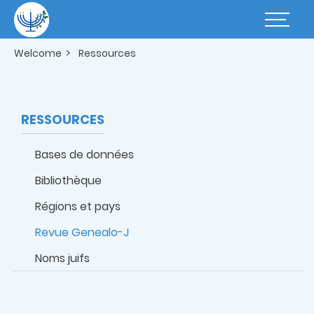
Skip
to
Basculer
main
la
content
navigatio
Welcome
Ressources
RESSOURCES
Bases de données
Bibliothèque
Régions et pays
Revue Genealo-J
Noms juifs