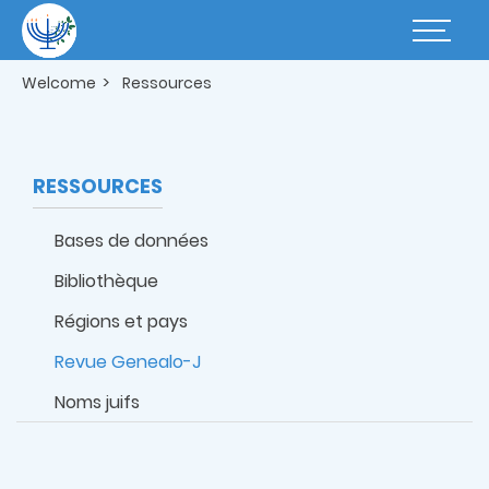
Skip
to
Basculer
main
la
content
navigatio
Welcome
Ressources
RESSOURCES
Bases de données
Bibliothèque
Régions et pays
Revue Genealo-J
Noms juifs