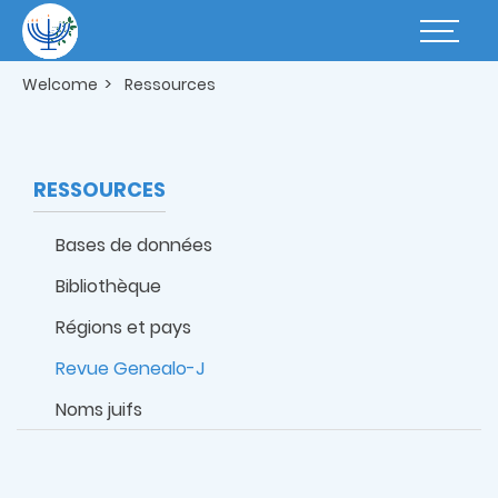
Skip
to
Basculer
main
la
content
navigatio
Welcome
Ressources
RESSOURCES
Bases de données
Bibliothèque
Régions et pays
Revue Genealo-J
Noms juifs