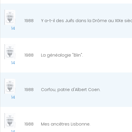
1988
Y a-t-il des Juifs dans la Drôme au XIXe sièc
14
1988
La généalogie "Blin".
14
1988
Corfou, patrie d'Albert Coen.
14
1988
Mes ancêtres Lisbonne.
14