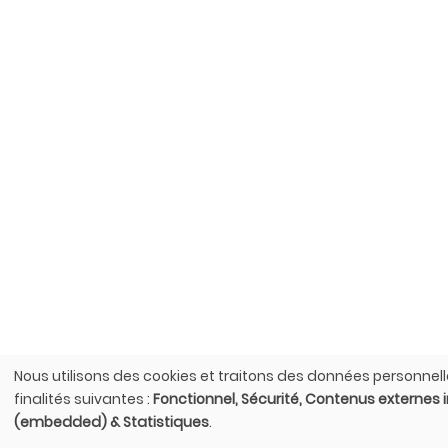
Nous utilisons des cookies et traitons des données personnell
Utilisation
finalités suivantes :
Fonctionnel, Sécurité, Contenus externes 
des
(embedded) & Statistiques
.
données