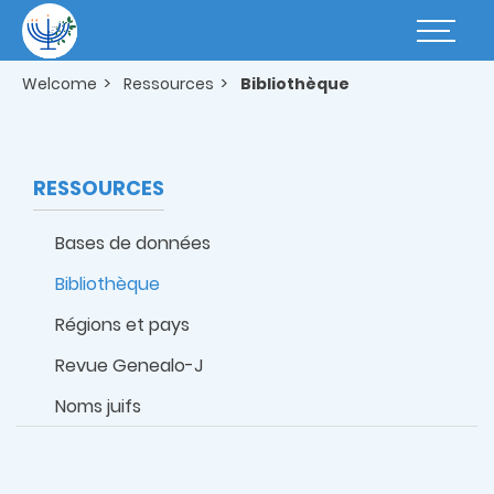
Skip
to
Basculer
main
la
content
navigatio
Welcome
Ressources
Bibliothèque
RESSOURCES
Bases de données
Bibliothèque
Régions et pays
Revue Genealo-J
Noms juifs