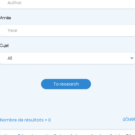
Année
Sujet
To research
0/3491
Nombre de résultats = 0