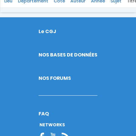
Lieu
Département
Cote
Auteur
Année
Sujet
Titr
Le CGJ
Footer
NOS BASES DE DONNÉES
NOS FORUMS
FAQ
NETWORKS